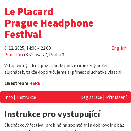
Le Placard
Prague Headphone
Festival
6. 12. 2025, 14:00 – 22:00
English
Punctum
(Krásova 27, Praha 3)
Vstup volný - k dispozici bude pouze omezený počet
sluchátek, takže doporučujeme si přinést sluchátka vlastní!
Livestream
HERE
Info
|
Instrukce
Registrace
|
Přihlášení
Instrukce pro vystupující
Sluchátkový festival probíhá na spontánní a dobrovolné bázi