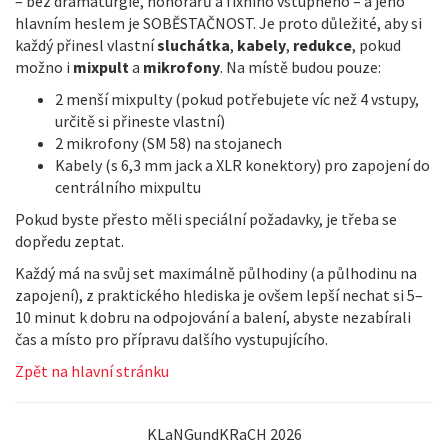
– bez dramaturgie, honorářů a fixního vstupného – a jeho
hlavním heslem je SOBĚSTAČNOST. Je proto důležité, aby si
každý přinesl vlastní
sluchátka
,
kabely
,
redukce
, pokud
možno i
mixpult
a
mikrofony
. Na místě budou pouze:
2 menší mixpulty (pokud potřebujete víc než 4 vstupy,
určitě si přineste vlastní)
2 mikrofony (SM 58) na stojanech
Kabely (s 6,3 mm jack a XLR konektory) pro zapojení do
centrálního mixpultu
Pokud byste přesto měli speciální požadavky, je třeba se
dopředu zeptat.
Každý má na svůj set maximálně půlhodiny (a půlhodinu na
zapojení), z praktického hlediska je ovšem lepší nechat si 5–
10 minut k dobru na odpojování a balení, abyste nezabírali
čas a místo pro přípravu dalšího vystupujícího.
Zpět na hlavní stránku
KLaNGundKRaCH 2026